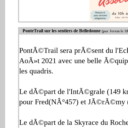
PonteTrail sur les sentiers de Belledonne
(par Jerem le 1
PontÃ©Trail sera prÃ©sent du l'E
AoÃ»t 2021 avec une belle Ã©quipe
les quadris.
Le dÃ©part de l'IntÃ©grale (149 
pour Fred(NÂ°457) et JÃ©rÃ©my
Le dÃ©part de la Skyrace du Roch