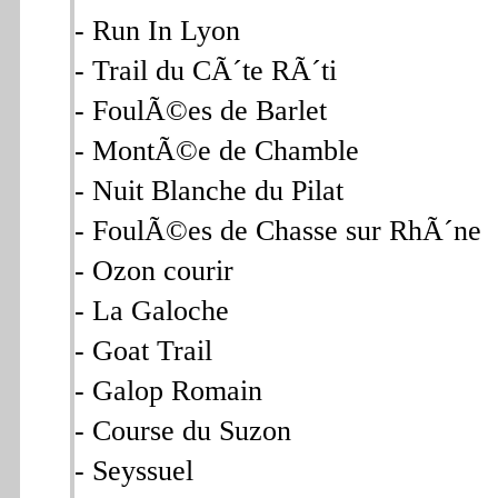
- Run In Lyon
- Trail du CÃ´te RÃ´ti
- FoulÃ©es de Barlet
- MontÃ©e de Chamble
- Nuit Blanche du Pilat
- FoulÃ©es de Chasse sur RhÃ´ne
- Ozon courir
- La Galoche
- Goat Trail
- Galop Romain
- Course du Suzon
- Seyssuel