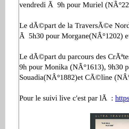
vendredi Ã 9h pour Muriel (NÂ°22
Le dÃ©part de la TraversÃ©e Nor
Ã 5h30 pour Morgane(NÂ°1202) e
Le dÃ©part du parcours des CrÃªt
9h pour Monika (NÂ°1613), 9h30 p
Souadia(NÂ°1882)et CÃ©line (NÂ
Pour le suivi live c'est par lÃ :
http