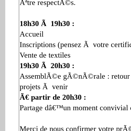
Ãªtre respectÃ©s.
18h30 Ã 19h30 :
Accueil
Inscriptions (pensez Ã votre certif
Vente de textiles
19h30 Ã 20h30 :
AssemblÃ©e gÃ©nÃ©rale : retou
projets Ã venir
Ã€ partir de 20h30 :
Partage dâ€™un moment convivial da
Merci de nous confirmer votre prÃ