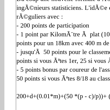
ingÃ©nieurs statisticiens. L'idÃ©e e
rÃ©guliers avec :
- 200 points de participation
- 1 point par KilomÃ¨tre Ã plat (
points pour un 18km avec 400 m d
- jusqu'Ã 50 points pour le class
points si vous Ãªtes 1er, 25 si vous
- 5 points bonus par coureur de l'a
50 points si vous Ãªtes 8/18 au clas
200+d+(0.01*m)+(50 *(p - c)/p))+ (5