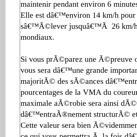
maintenir pendant environ 6 minut
Elle est dâ€™environ 14 km/h pour 
sâ€™Ã©lever jusquâ€™Ã 26 km/h ch
mondiaux.
Si vous prÃ©parez une Ã©preuve ou
vous sera dâ€™une grande importanc
majoritÃ© des sÃ©ances dâ€™entr
pourcentages de la VMA du coureur.
maximale aÃ©robie sera ainsi dÃ©
dâ€™entraÃ®nement structurÃ© et
Cette valeur sera bien Ã©videmm
ce qui vous permettra Ã la fois d