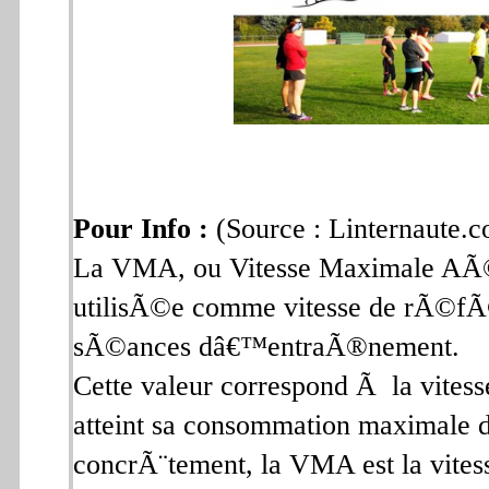
Pour Info :
(Source : Linternaute.
La VMA, ou Vitesse Maximale AÃ©
utilisÃ©e comme vitesse de rÃ©fÃ
sÃ©ances dâ€™entraÃ®nement.
Cette valeur correspond Ã la vitess
atteint sa consommation maximale
concrÃ¨tement, la VMA est la vite