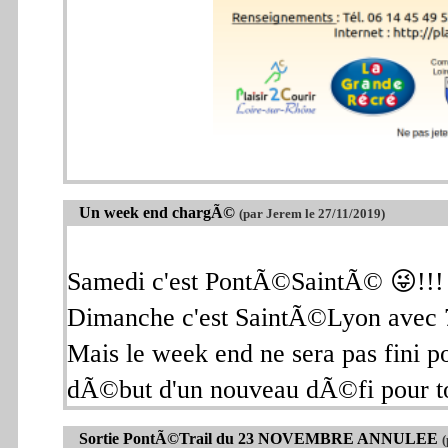
Un week end chargÃ©
(par Jerem le 27/11/2019)
Samedi c'est PontÃ©SaintÃ© 😜!!!
Dimanche c'est SaintÃ©Lyon avec 7
Mais le week end ne sera pas fini po
dÃ©but d'un nouveau dÃ©fi pour to
Sortie PontÃ©Trail du 23 NOVEMBRE ANNULEE
(